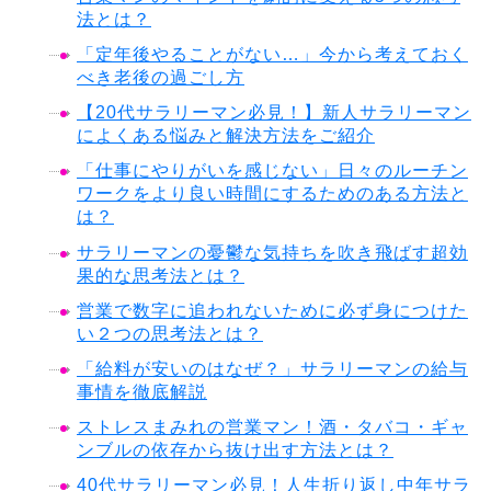
法とは？
「定年後やることがない…」今から考えておく
べき老後の過ごし方
【20代サラリーマン必見！】新人サラリーマン
によくある悩みと解決方法をご紹介
「仕事にやりがいを感じない」日々のルーチン
ワークをより良い時間にするためのある方法と
は？
サラリーマンの憂鬱な気持ちを吹き飛ばす超効
果的な思考法とは？
営業で数字に追われないために必ず身につけた
い２つの思考法とは？
「給料が安いのはなぜ？」サラリーマンの給与
事情を徹底解説
ストレスまみれの営業マン！酒・タバコ・ギャ
ンブルの依存から抜け出す方法とは？
40代サラリーマン必見！人生折り返し中年サラ