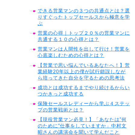
できる営業マンの３つの共通点とは？選
りすぐったトップセールスから極意を学
ぶ
営業の心得｜トップ２０％の営業マンに
共通する１０の心得とは？
営業マンは人間性を出して行け！営業を
心底楽しむための心得とは？
【営業で思い悩んでいるあなたへ！】営
業経験20年以上の僕が試行錯誤しなが
ら培ってきた自分を守るための思考法
成功とは成功するまでやり続けるからい
つかきっと成功する
保険セールスレディーから学ぶ４ステッ
プの営業戦術とは？
【現役営業マン必見！】「あなたは”何
のために”仕事をしていますか」中村文
昭さんの講演会を聞いて学んだこと