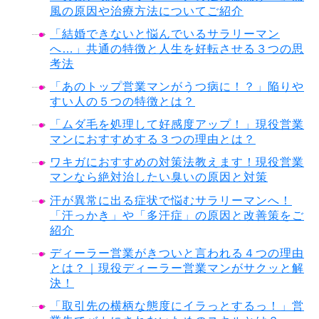
風の原因や治療方法についてご紹介
「結婚できないと悩んでいるサラリーマン
へ…」共通の特徴と人生を好転させる３つの思
考法
「あのトップ営業マンがうつ病に！？」陥りや
すい人の５つの特徴とは？
「ムダ毛を処理して好感度アップ！」現役営業
マンにおすすめする３つの理由とは？
ワキガにおすすめの対策法教えます！現役営業
マンなら絶対治したい臭いの原因と対策
汗が異常に出る症状で悩むサラリーマンへ！
「汗っかき」や「多汗症」の原因と改善策をご
紹介
ディーラー営業がきついと言われる４つの理由
とは？｜現役ディーラー営業マンがサクッと解
決！
「取引先の横柄な態度にイラっとするっ！」営