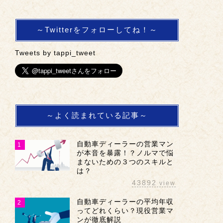
～Twitterをフォローしてね！～
Tweets by tappi_tweet
～よく読まれている記事～
自動車ディーラーの営業マン
1
が本音を暴露！？ノルマで悩
まないための３つのスキルと
は？
43892
view
自動車ディーラーの平均年収
2
ってどれくらい？現役営業マ
ンが徹底解説