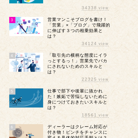
34338
view
営業マンこそブログを書け！
3
「営業」×「ブログ」で飛躍的
に伸ばす３つの相乗効果と
は？
34124
view
「取引先の横柄な態度にイラ
4
っとするっ！」営業先でバカ
にされないためのスキルと
は？
22325
view
仕事で部下や後輩に抜かれ
5
た！嫉妬で苦悩しないために
身につけておきたいスキルと
は？
18561
view
ディーラーはクレーム対応が
6
付き物！ピンチをチャンスに
変える具体的対応手順とは？