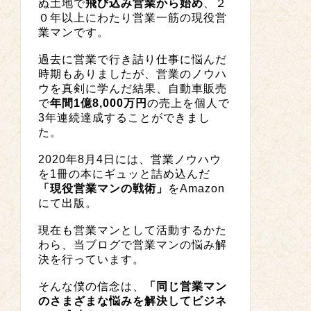
ぬ土地で
飛び込み営業から始め
、２
０年以上にわたり営業一筋の現役営
業マンです。
過去に営業で行き詰り仕事に悩んだ
時期もありましたが、営業のノウハ
ウを真剣に学んだ結果、自動車販売
で
年間1億8,000万円
の売上を個人で
3年連続達成することができまし
た。
2020年8月4日には、営業ノウハウ
を1冊の本にギュッと詰め込んだ
「現役営業マンの戦術」
をAmazon
にて出版。
現在も営業マンとして活動するかた
わら、当ブログで営業マンの悩み解
決を行っています。
そんな僕の信念は、
「同じ営業マン
のさまざまな悩みを解決してビジネ