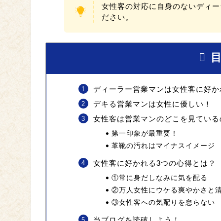
女性客の対応に自身のないディー
ださい。
ディーラー営業マンは女性客に好か
デキる営業マンは女性に優しい！
女性客は営業マンのどこを見ている
第一印象が最重要！
革靴の汚れはマイナスイメージ
女性客に好かれる3つの心得とは？
①常に身だしなみに気を配る
②万人女性にウケる爽やかさと
③女性客への気配りを怠らない
当ブログを読破しよう！