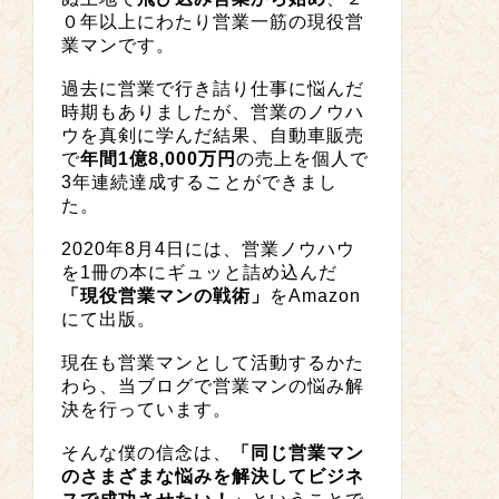
０年以上にわたり営業一筋の現役営
業マンです。
過去に営業で行き詰り仕事に悩んだ
時期もありましたが、営業のノウハ
ウを真剣に学んだ結果、自動車販売
で
年間1億8,000万円
の売上を個人で
3年連続達成することができまし
た。
2020年8月4日には、営業ノウハウ
を1冊の本にギュッと詰め込んだ
「現役営業マンの戦術」
をAmazon
にて出版。
現在も営業マンとして活動するかた
わら、当ブログで営業マンの悩み解
決を行っています。
そんな僕の信念は、
「同じ営業マン
のさまざまな悩みを解決してビジネ