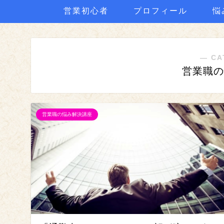
営業初心者
プロフィール
悩
― CA
営業職の
営業職の悩み解決講座