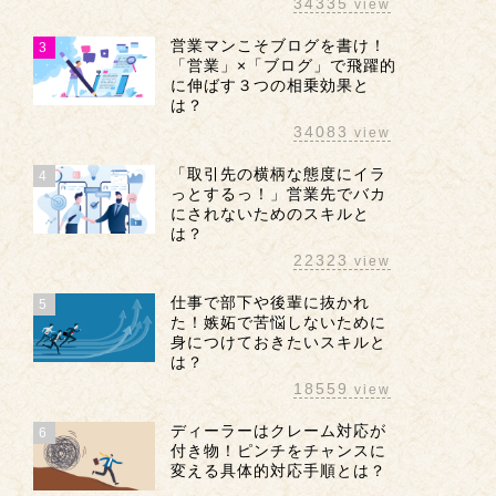
34335
view
営業マンこそブログを書け！
3
「営業」×「ブログ」で飛躍的
に伸ばす３つの相乗効果と
は？
34083
view
「取引先の横柄な態度にイラ
4
っとするっ！」営業先でバカ
にされないためのスキルと
は？
22323
view
仕事で部下や後輩に抜かれ
5
た！嫉妬で苦悩しないために
身につけておきたいスキルと
は？
18559
view
ディーラーはクレーム対応が
6
付き物！ピンチをチャンスに
変える具体的対応手順とは？