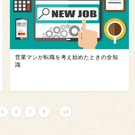
営業マンが転職を考え始めたときの全知
識
...
5
6
7
8
10