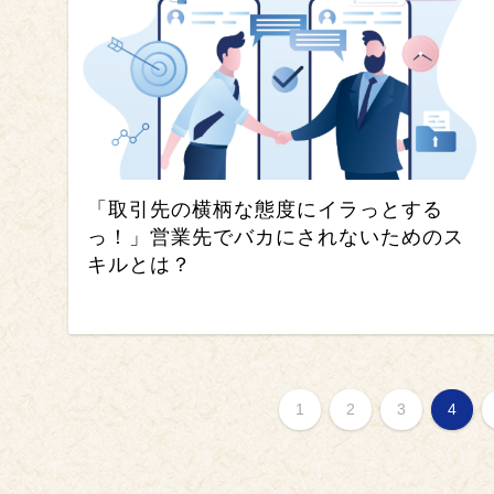
「取引先の横柄な態度にイラっとする
っ！」営業先でバカにされないためのス
キルとは？
1
2
3
4