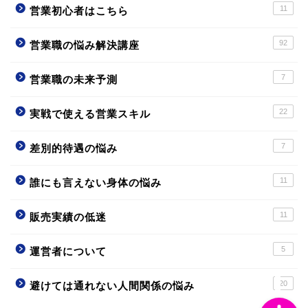
11
営業初心者はこちら
92
営業職の悩み解決講座
7
営業職の未来予測
ホーム
22
実戦で使える営業スキル
運営者について
7
差別的待遇の悩み
サイトマップ
11
誰にも言えない身体の悩み
プレゼント申請ページ
11
販売実績の低迷
5
運営者について
20
避けては通れない人間関係の悩み