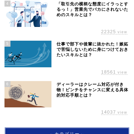
34120
view
4
「取引先の横柄な態度にイラっとす
るっ！」営業先でバカにされないた
めのスキルとは？
22325
view
5
仕事で部下や後輩に抜かれた！嫉妬
で苦悩しないために身につけておき
たいスキルとは？
18561
view
6
ディーラーはクレーム対応が付き
物！ピンチをチャンスに変える具体
的対応手順とは？
14037
view